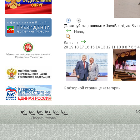
[Пожалуйста, включите JavaScript, чтобы 
Назад
Дальше
20
19
18
17
16
15
14
13
12
11
10
9
8
7
6
5
4
К обзорной странице категории
Co
Посетителей