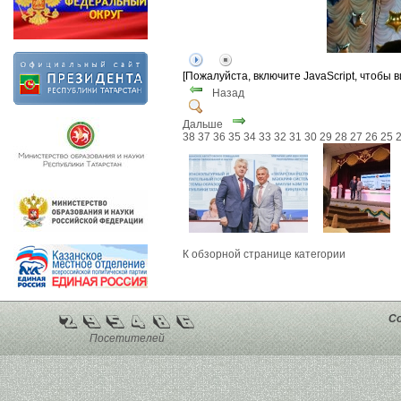
[Пожалуйста, включите JavaScript, чтобы 
Назад
Дальше
38
37
36
35
34
33
32
31
30
29
28
27
26
25
К обзорной странице категории
Co
Посетителей