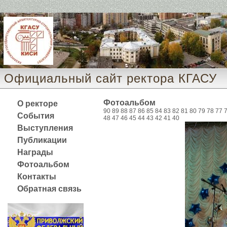
Официальный сайт ректора КГАСУ 
Фотоальбом
О ректоре
90
89
88
87
86
85
84
83
82
81
80
79
78
77
События
48
47
46
45
44
43
42
41
40
Выступления
Публикации
Награды
Фотоальбом
Контакты
Обратная связь