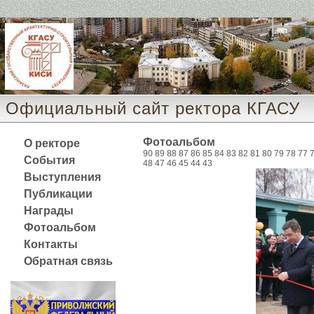
Официальный сайт ректора КГАСУ 
Фотоальбом
О ректоре
90
89
88
87
86
85
84
83
82
81
80
79
78
77
События
48
47
46
45
44
43
Выступления
Публикации
Награды
Фотоальбом
Контакты
Обратная связь