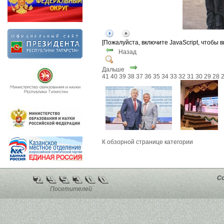
[Пожалуйста, включите JavaScript, чтобы 
Назад
Дальше
41
40
39
38
37
36
35
34
33
32
31
30
29
28
К обзорной странице категории
Co
Посетителей