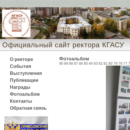
Официальный сайт ректора КГАСУ 
Фотоальбом
О ректоре
90
89
88
87
86
85
84
83
82
81
80
79
78
77
События
Выступления
Публикации
Награды
Фотоальбом
Контакты
Обратная связь