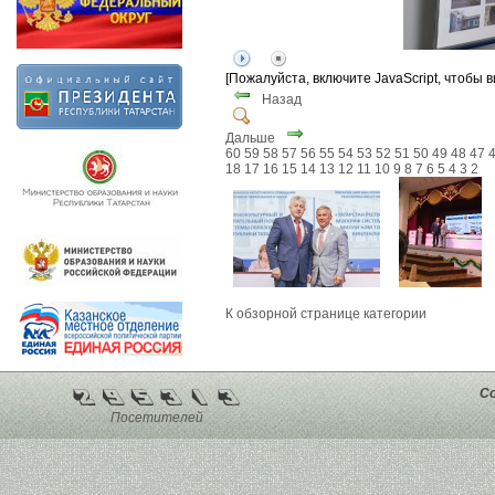
[Пожалуйста, включите JavaScript, чтобы 
Назад
Дальше
60
59
58
57
56
55
54
53
52
51
50
49
48
47
18
17
16
15
14
13
12
11
10
9
8
7
6
5
4
3
2
К обзорной странице категории
Co
Посетителей