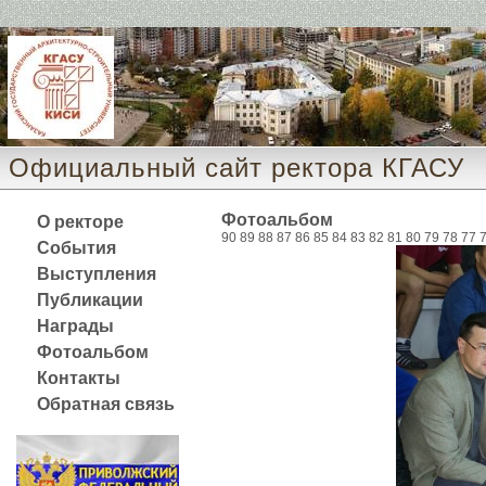
Официальный сайт ректора КГАСУ 
Фотоальбом
О ректоре
90
89
88
87
86
85
84
83
82
81
80
79
78
77
События
Выступления
Публикации
Награды
Фотоальбом
Контакты
Обратная связь