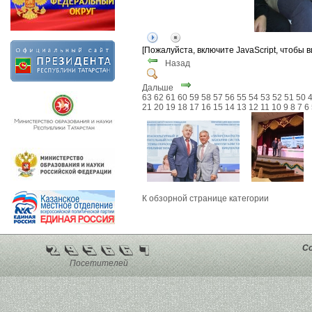
[Пожалуйста, включите JavaScript, чтобы 
Назад
Дальше
63
62
61
60
59
58
57
56
55
54
53
52
51
50
21
20
19
18
17
16
15
14
13
12
11
10
9
8
7
6
К обзорной странице категории
Co
Посетителей