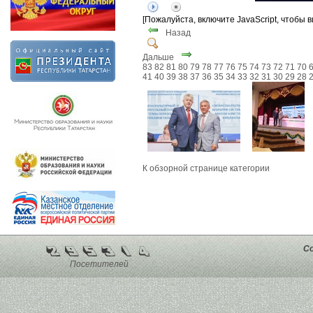
[Пожалуйста, включите JavaScript, чтобы 
Назад
Дальше
83
82
81
80
79
78
77
76
75
74
73
72
71
70
41
40
39
38
37
36
35
34
33
32
31
30
29
28
К обзорной странице категории
Co
Посетителей