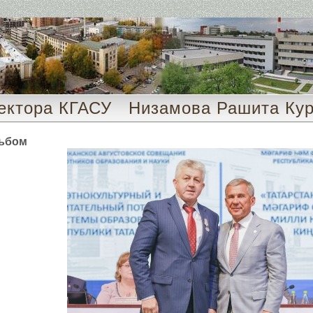
ектора КГАСУ Низамова Рашита Кур
ьбом