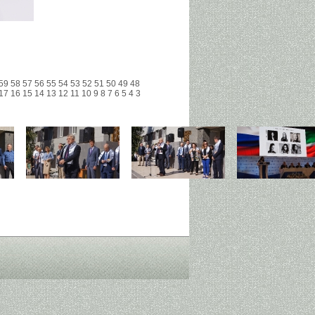
59
58
57
56
55
54
53
52
51
50
49
48
17
16
15
14
13
12
11
10
9
8
7
6
5
4
3