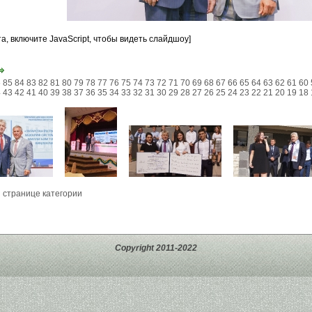
а, включите JavaScript, чтобы видеть слайдшоу]
6
85
84
83
82
81
80
79
78
77
76
75
74
73
72
71
70
69
68
67
66
65
64
63
62
61
60
4
43
42
41
40
39
38
37
36
35
34
33
32
31
30
29
28
27
26
25
24
23
22
21
20
19
18
 странице категории
Copyright 2011-2022