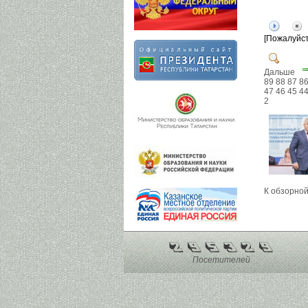
[Пожалуйст
Дальше
89
88
87
8
47
46
45
4
2
К обзорной
Посетителей