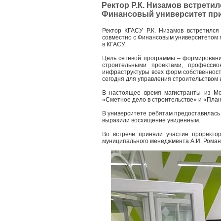
Ректор Р.К. Низамов встрети
Финансовый университет пр
Ректор КГАСУ Р.К. Низамов встретился
совместно с Финансовым университетом п
в КГАСУ.
Цель сетевой программы – формировани
строительными проектами, професси
инфраструктуры всех форм собственност
сегодня для управления строительством 
В настоящее время магистранты из Мо
«Сметное дело в строительстве» и «Пла
В университете ребятам предоставилась
выразили восхищение увиденным.
Во встрече приняли участие проректо
муниципального менеджмента А.И. Роман