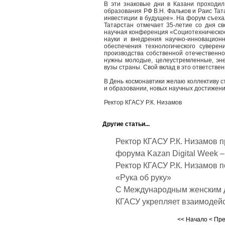
В эти знаковые дни в Казани проходил
образования РФ В.Н. Фальков и Раис Тат
инвестиции в будущее». На форум съехал
Татарстан отмечает 35-летие со дня с
научная конференция «Социотехническое
науки и внедрения научно-инновацион
обеспечения технологического сувере
производства собственной отечественно
нужны молодые, целеустремленные, эне
вузы страны. Свой вклад в это ответстве
В День космонавтики желаю коллективу с
и образовании, новых научных достижени
Ректор КГАСУ Р.К. Низамов
Другие статьи...
Ректор КГАСУ Р.К. Низамов 
форума Kazan Digital Week –
Ректор КГАСУ Р.К. Низамов 
«Рука об руку»
С Международным женским д
КГАСУ укрепляет взаимодейс
<<
Начало
<
Пр